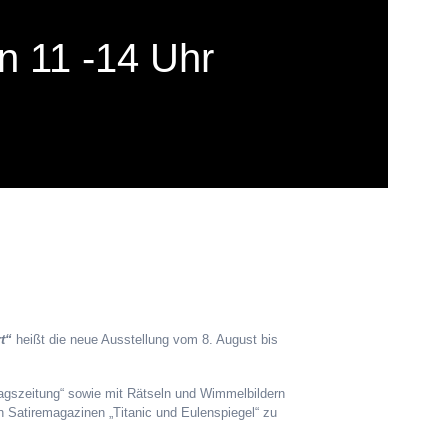
on 11 -14 Uhr
t“
heißt die neue Ausstellung vom 8. August bis
ntagszeitung“ sowie mit Rätseln und Wimmelbildern
n Satiremagazinen „Titanic und Eulenspiegel“ zu