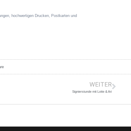
nungen, hochwertigen Drucken, Postkarten und
re
WEITER
Signierstunde mit Lotte & Ari