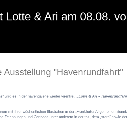
t Lotte & Ari am 08.08. v
 Ausstellung "Havenrundfahrt"
 wird es in der havengalerie wieder virenfrei.
„Lotte & Ari – Havenrundfahr
erem mit ihrer wöchentlichen Illustration in der „Frankfurter Allgemeinen Son
ige Zeichnungen und Cartoons unter anderem in der taz, dem „stern“ sowie de