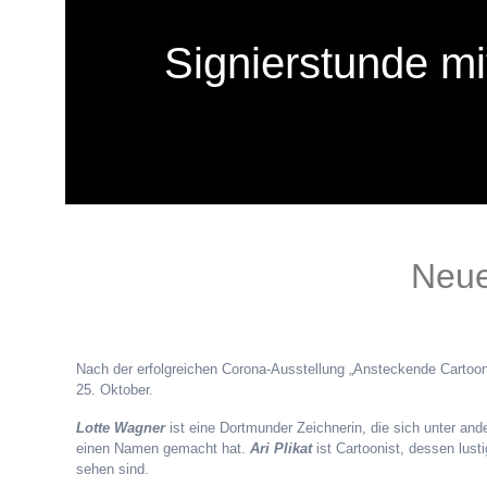
Signierstunde mi
Neue
Nach der erfolgreichen Corona-Ausstellung „Ansteckende Cartoons“
25. Oktober.
Lotte Wagner
ist eine Dortmunder Zeichnerin, die sich unter and
einen Namen gemacht hat.
Ari Plikat
ist Cartoonist, dessen lust
sehen sind.