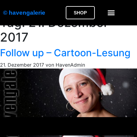
© havengalerie
SHOP
Tag:
21. Dezember
2017
Follow up – Cartoon-Lesung
21. Dezember 2017
von
HavenAdmin